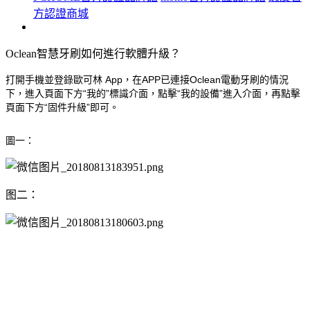
方認證商城
Oclean智慧牙刷如何進行軟體升級？
App
APP
Oclean
打開手機並登錄歐可林
，在
已連接
電動牙刷的情況
“
”
“
”
下，進入頁面下方
我的
標識介面，點擊
我的設備
進入介面，再點擊
“
”
頁面下方
固件升級
即可。
圖一：
图二：