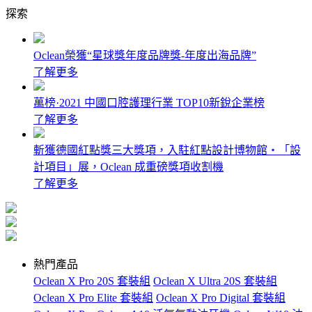
探索
Oclean榮獲“星球獎年度品牌獎-年度出海品牌”
了解更多
萬榜·2021 中國口腔護理行業 TOP10新銳企業榜
了解更多
斬獲德國紅點獎三大獎項，入駐紅點設計博物館・「設
計項目」展，Oclean 成重磅獎項收割機
了解更多
熱門產品
Oclean X Pro 20S 套裝組
Oclean X Ultra 20S 套裝組
Oclean X Pro Elite 套裝組
Oclean X Pro Digital 套裝組