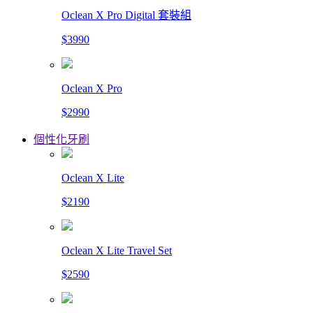
Oclean X Pro Digital 套裝組
$3990
Oclean X Pro
$2990
個性化牙刷
Oclean X Lite
$2190
Oclean X Lite Travel Set
$2590