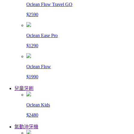
Oclean Flow Travel GO
$2590
Oclean Ease Pro
$1290
Oclean Flow
$1990
兒童牙刷
Oclean Kids
$2480
氣動沖牙機